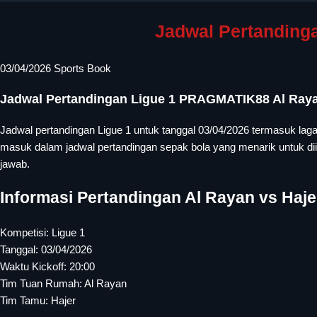
Jadwal Pertanding
03/04/2026
Sports Book
Jadwal Pertandingan Ligue 1 PRAGMATIK88 Al Rayan
Jadwal pertandingan Ligue 1 untuk tanggal 03/04/2026 termasuk laga
masuk dalam jadwal pertandingan sepak bola yang menarik untuk diik
jawab.
Informasi Pertandingan Al Rayan vs Haje
Kompetisi: Ligue 1
Tanggal: 03/04/2026
Waktu Kickoff: 20:00
Tim Tuan Rumah: Al Rayan
Tim Tamu: Hajer