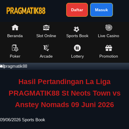
Daftar
Masuk
Beranda
Slot Online
Sports Book
Live Casino
Poker
Arcade
Lottery
Promotion
gmatik88
Hasil Pertandingan La Liga
PRAGMATIK88 St Neots Town vs
Anstey Nomads 09 Juni 2026
09/06/2026
Sports Book