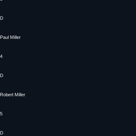
D
Paul Miller
4
D
Robert Miller
5
D