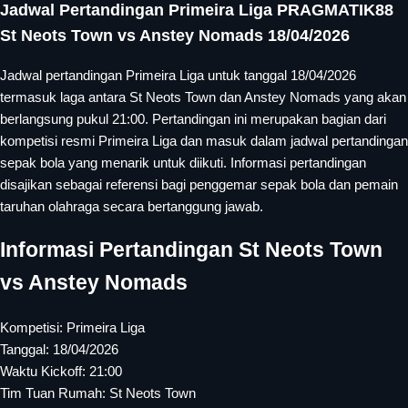
Jadwal Pertandingan Primeira Liga PRAGMATIK88
St Neots Town vs Anstey Nomads 18/04/2026
Jadwal pertandingan Primeira Liga untuk tanggal 18/04/2026
termasuk laga antara St Neots Town dan Anstey Nomads yang akan
berlangsung pukul 21:00. Pertandingan ini merupakan bagian dari
kompetisi resmi Primeira Liga dan masuk dalam jadwal pertandingan
sepak bola yang menarik untuk diikuti. Informasi pertandingan
disajikan sebagai referensi bagi penggemar sepak bola dan pemain
taruhan olahraga secara bertanggung jawab.
Informasi Pertandingan St Neots Town
vs Anstey Nomads
Kompetisi: Primeira Liga
Tanggal: 18/04/2026
Waktu Kickoff: 21:00
Tim Tuan Rumah: St Neots Town