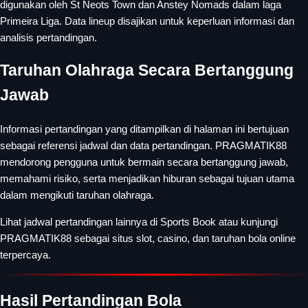
digunakan oleh St Neots Town dan Anstey Nomads dalam laga
Primeira Liga. Data lineup disajikan untuk keperluan informasi dan
analisis pertandingan.
Taruhan Olahraga Secara Bertanggung
Jawab
Informasi pertandingan yang ditampilkan di halaman ini bertujuan
sebagai referensi jadwal dan data pertandingan. PRAGMATIK88
mendorong pengguna untuk bermain secara bertanggung jawab,
memahami risiko, serta menjadikan hiburan sebagai tujuan utama
dalam mengikuti taruhan olahraga.
Lihat jadwal pertandingan lainnya di
Sports Book
atau kunjungi
PRAGMATIK88
sebagai situs slot, casino, dan taruhan bola online
terpercaya.
Hasil Pertandingan Bola