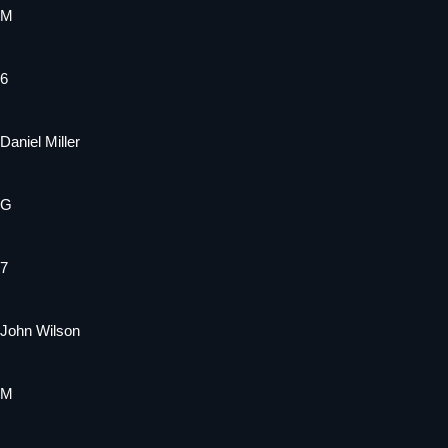
M
6
Daniel Miller
G
7
John Wilson
M