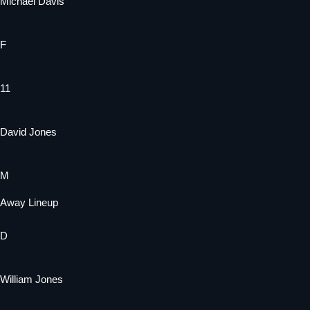
Michael Davis
F
11
David Jones
M
Away Lineup
D
William Jones