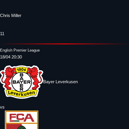
Chris Miller
11
English Premier League
18/04 20:30
Bayer Leverkusen
vs