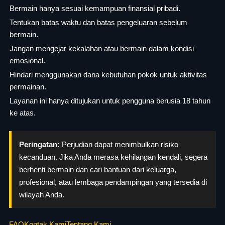
Bermain hanya sesuai kemampuan finansial pribadi.
Tentukan batas waktu dan batas pengeluaran sebelum
bermain.
Jangan mengejar kekalahan atau bermain dalam kondisi
emosional.
Hindari menggunakan dana kebutuhan pokok untuk aktivitas
permainan.
Layanan ini hanya ditujukan untuk pengguna berusia 18 tahun
ke atas.
Peringatan:
Perjudian dapat menimbulkan risiko
kecanduan. Jika Anda merasa kehilangan kendali, segera
berhenti bermain dan cari bantuan dari keluarga,
profesional, atau lembaga pendampingan yang tersedia di
wilayah Anda.
FAQ
Kontak Kami
Tentang Kami