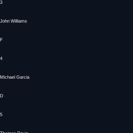
3
John Williams
F
4
Michael Garcia
D
5