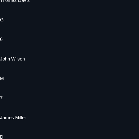
Thomas Davis
G
6
John Wilson
M
7
James Miller
D