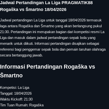
Jadwal Pertandingan La Liga PRAGMATIK88
Rogaška vs Šmartno 18/04/2026
Jadwal pertandingan La Liga untuk tanggal 18/04/2026 termasuk
laga antara Rogaška dan Šmartno yang akan berlangsung pukul
21:30. Pertandingan ini merupakan bagian dari kompetisi resmi La
Liga dan masuk dalam jadwal pertandingan sepak bola yang
menarik untuk diikuti. Informasi pertandingan disajikan sebagai
referensi bagi penggemar sepak bola dan pemain taruhan olahraga
secara bertanggung jawab.
Informasi Pertandingan Rogaška vs
Šmartno
Kompetisi: La Liga
Tanggal: 18/04/2026
Waktu Kickoff: 21:30
Tim Tuan Rumah: Rogaška