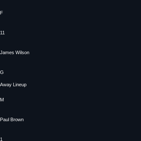
F
11
James Wilson
G
Away Lineup
M
Paul Brown
1