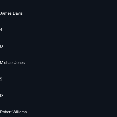
James Davis
4
D
Michael Jones
5
D
Robert Williams