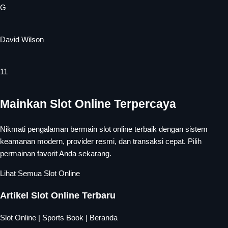
G
David Wilson
11
Mainkan Slot Online Terpercaya
Nikmati pengalaman bermain slot online terbaik dengan sistem
keamanan modern, provider resmi, dan transaksi cepat. Pilih
permainan favorit Anda sekarang.
Lihat Semua Slot Online
Artikel Slot Online Terbaru
Slot Online
|
Sports Book
|
Beranda