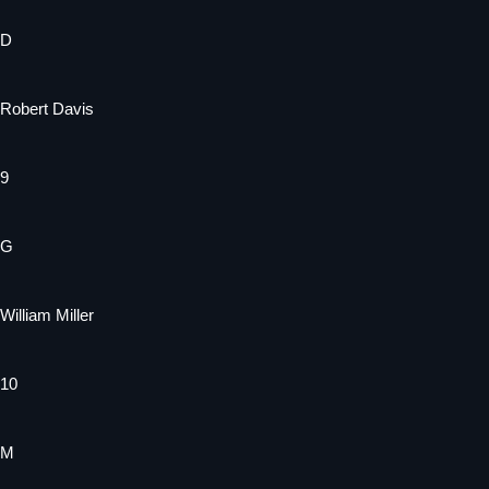
D
Robert Davis
9
G
William Miller
10
M