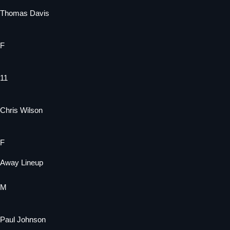
Thomas Davis
F
11
Chris Wilson
F
Away Lineup
M
Paul Johnson