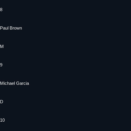
8
Paul Brown
M
9
Michael Garcia
D
10