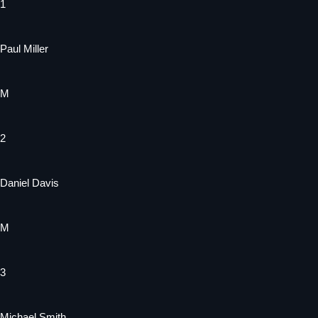
1
Paul Miller
M
2
Daniel Davis
M
3
Michael Smith