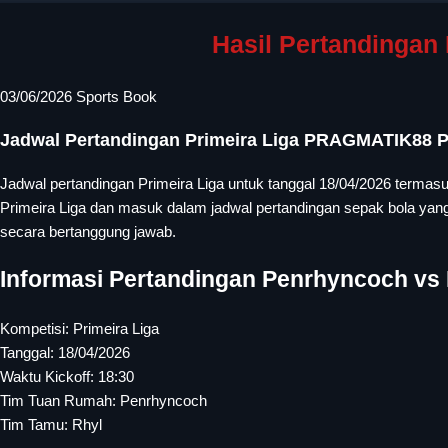
Hasil Pertandingan
03/06/2026
Sports Book
Jadwal Pertandingan Primeira Liga PRAGMATIK88 P
Jadwal pertandingan Primeira Liga untuk tanggal 18/04/2026 termas
Primeira Liga dan masuk dalam jadwal pertandingan sepak bola yang 
secara bertanggung jawab.
Informasi Pertandingan Penrhyncoch vs
Kompetisi: Primeira Liga
Tanggal: 18/04/2026
Waktu Kickoff: 18:30
Tim Tuan Rumah: Penrhyncoch
Tim Tamu: Rhyl