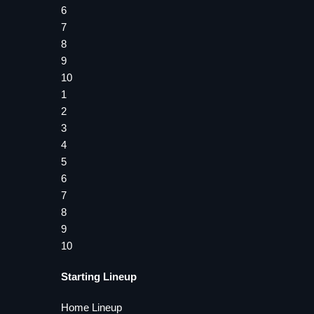
6
7
8
9
10
1
2
3
4
5
6
7
8
9
10
Starting Lineup
Home Lineup