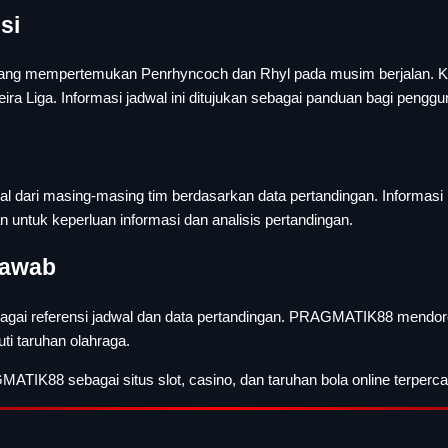
si
 yang mempertemukan Penrhyncoch dan Rhyl pada musim berjalan. Ked
eira Liga. Informasi jadwal ini ditujukan sebagai panduan bagi pengg
l dari masing-masing tim berdasarkan data pertandingan. Informas
n untuk keperluan informasi dan analisis pertandingan.
Jawab
 sebagai referensi jadwal dan data pertandingan. PRAGMATIK88 men
ti taruhan olahraga.
MATIK88
sebagai situs slot, casino, dan taruhan bola online terperc