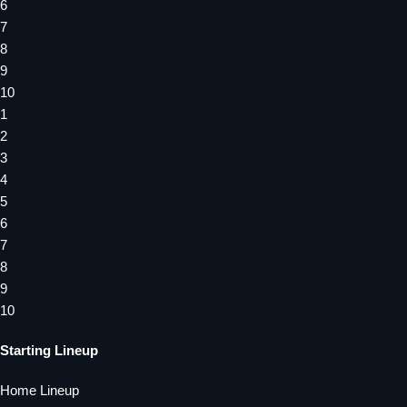
6
7
8
9
10
1
2
3
4
5
6
7
8
9
10
Starting Lineup
Home Lineup