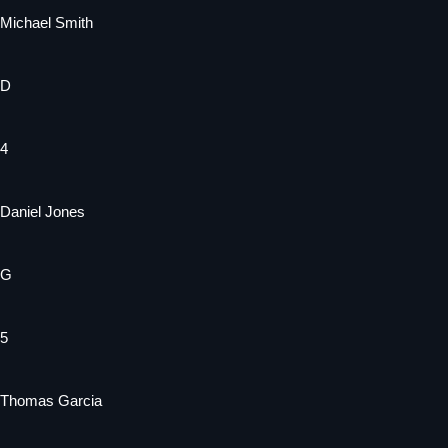
Michael Smith
D
4
Daniel Jones
G
5
Thomas Garcia