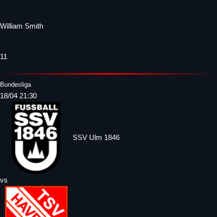
William Smith
11
Bundesliga
18/04 21:30
SSV Ulm 1846
vs