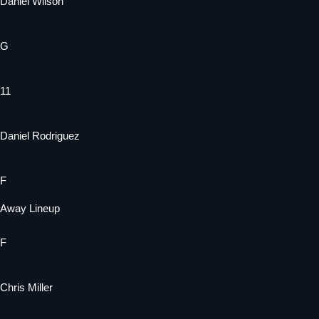
Daniel Wilson
G
11
Daniel Rodriguez
F
Away Lineup
F
Chris Miller