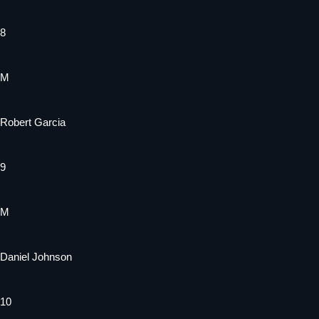
8
M
Robert Garcia
9
M
Daniel Johnson
10