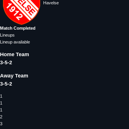
Havelse
Match Completed
Lineups
Lineup available
Home Team
3-5-2
Away Team
3-5-2
1
1
1
2
3