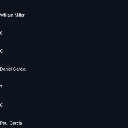
William Miller
6
G
Daniel Garcia
7
G
Paul Garcia