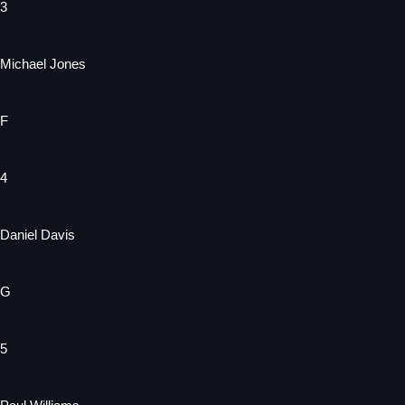
3
Michael Jones
F
4
Daniel Davis
G
5