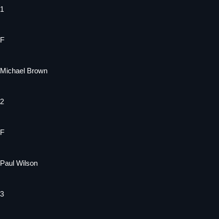
1
F
Michael Brown
2
F
Paul Wilson
3