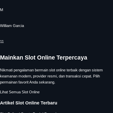
M
William Garcia
11
Mainkan Slot Online Terpercaya
Nikmati pengalaman bermain slot online terbaik dengan sistem
keamanan modern, provider resmi, dan transaksi cepat. Pilih
permainan favorit Anda sekarang.
Lihat Semua Slot Online
Artikel Slot Online Terbaru