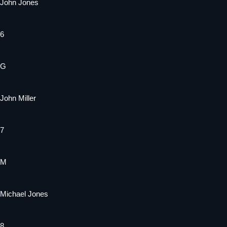
John Jones
6
G
John Miller
7
M
Michael Jones
8