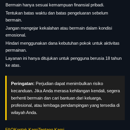
Bermain hanya sesuai kemampuan finansial pribadi.
Tentukan batas waktu dan batas pengeluaran sebelum
bermain.
Jangan mengejar kekalahan atau bermain dalam kondisi
emosional.
Hindari menggunakan dana kebutuhan pokok untuk aktivitas
permainan.
Layanan ini hanya ditujukan untuk pengguna berusia 18 tahun
ke atas.
Peringatan:
Perjudian dapat menimbulkan risiko
kecanduan. Jika Anda merasa kehilangan kendali, segera
berhenti bermain dan cari bantuan dari keluarga,
profesional, atau lembaga pendampingan yang tersedia di
wilayah Anda.
FAQ
Kontak Kami
Tentang Kami