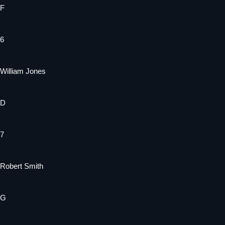
F
6
William Jones
D
7
Robert Smith
G