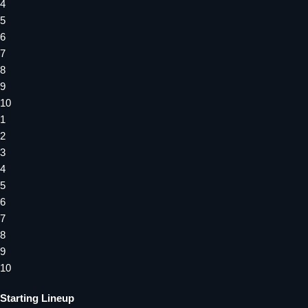
4
5
6
7
8
9
10
1
2
3
4
5
6
7
8
9
10
Starting Lineup