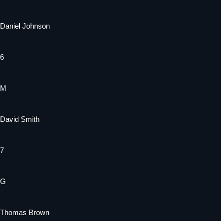
Daniel Johnson
6
M
David Smith
7
G
Thomas Brown