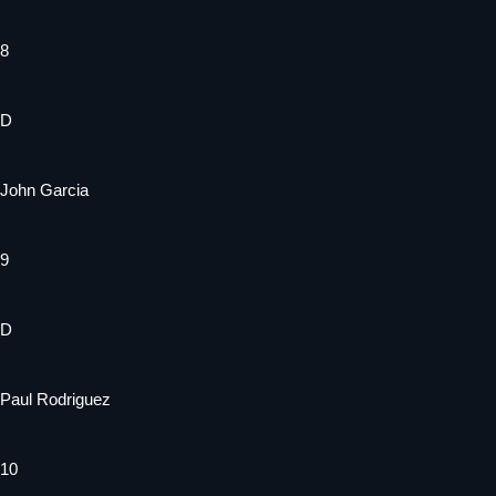
8
D
John Garcia
9
D
Paul Rodriguez
10