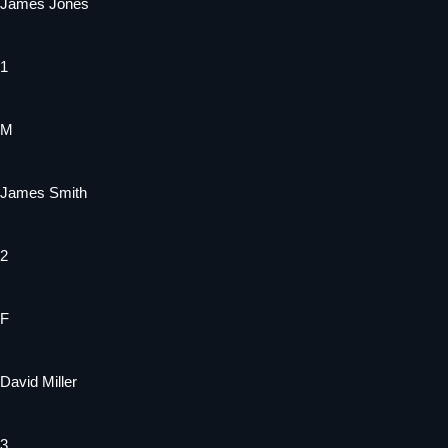
James Jones
1
M
James Smith
2
F
David Miller
3