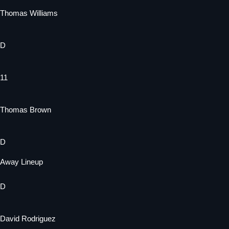
Thomas Williams
D
11
Thomas Brown
D
Away Lineup
D
David Rodriguez