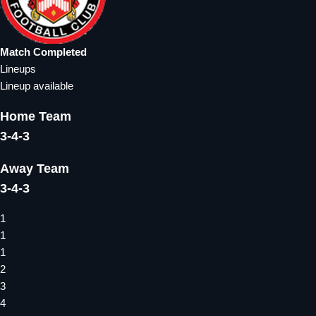
Match Completed
Lineups
Lineup available
Home Team
3-4-3
Away Team
3-4-3
1
1
1
2
3
4