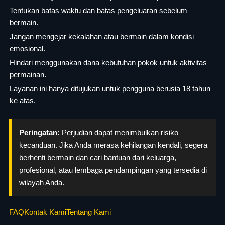
Tentukan batas waktu dan batas pengeluaran sebelum
bermain.
Jangan mengejar kekalahan atau bermain dalam kondisi
emosional.
Hindari menggunakan dana kebutuhan pokok untuk aktivitas
permainan.
Layanan ini hanya ditujukan untuk pengguna berusia 18 tahun
ke atas.
Peringatan:
Perjudian dapat menimbulkan risiko
kecanduan. Jika Anda merasa kehilangan kendali, segera
berhenti bermain dan cari bantuan dari keluarga,
profesional, atau lembaga pendampingan yang tersedia di
wilayah Anda.
FAQ
Kontak Kami
Tentang Kami