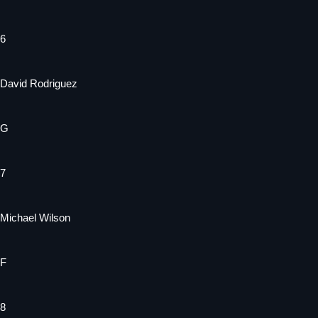
6
David Rodriguez
G
7
Michael Wilson
F
8