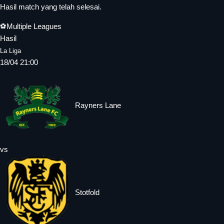
Hasil match yang telah selesai.
⚽
Multiple Leagues
Hasil
La Liga
18/04 21:00
Rayners Lane
vs
Stotfold