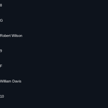
8
G
Robert Wilson
9
F
William Davis
10