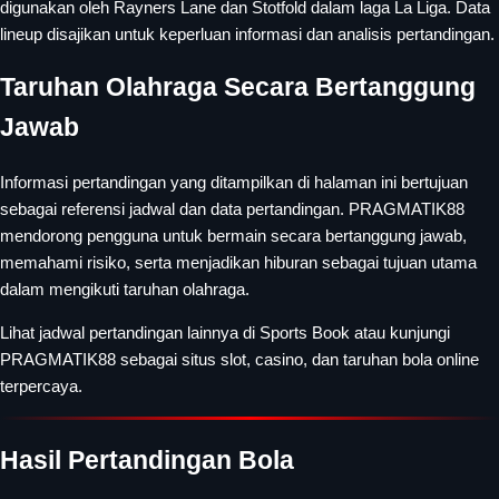
digunakan oleh Rayners Lane dan Stotfold dalam laga La Liga. Data
lineup disajikan untuk keperluan informasi dan analisis pertandingan.
Taruhan Olahraga Secara Bertanggung
Jawab
Informasi pertandingan yang ditampilkan di halaman ini bertujuan
sebagai referensi jadwal dan data pertandingan. PRAGMATIK88
mendorong pengguna untuk bermain secara bertanggung jawab,
memahami risiko, serta menjadikan hiburan sebagai tujuan utama
dalam mengikuti taruhan olahraga.
Lihat jadwal pertandingan lainnya di
Sports Book
atau kunjungi
PRAGMATIK88
sebagai situs slot, casino, dan taruhan bola online
terpercaya.
Hasil Pertandingan Bola