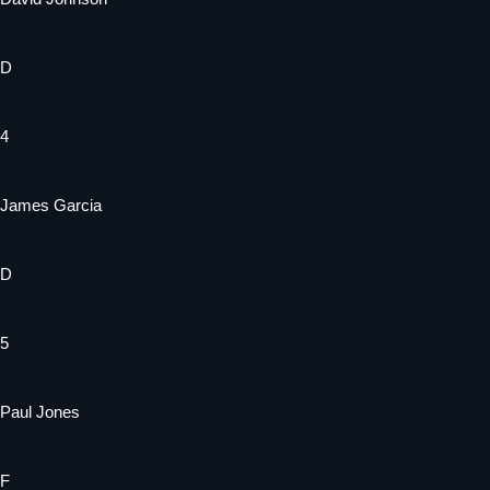
D
4
James Garcia
D
5
Paul Jones
F