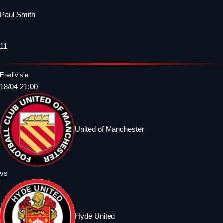
Paul Smith
11
Eredivisie
18/04 21:00
United of Manchester
vs
Hyde United