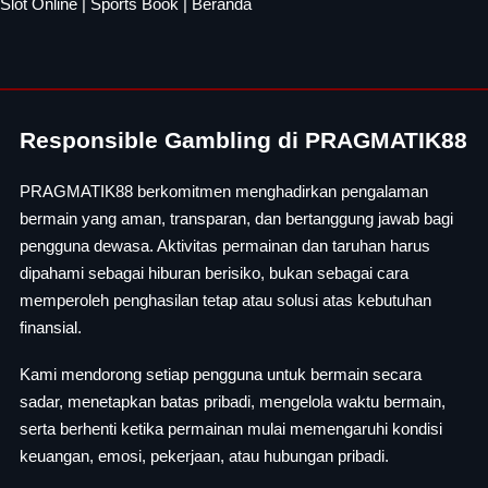
Slot Online
|
Sports Book
|
Beranda
Responsible Gambling di PRAGMATIK88
PRAGMATIK88 berkomitmen menghadirkan pengalaman
bermain yang aman, transparan, dan bertanggung jawab bagi
pengguna dewasa. Aktivitas permainan dan taruhan harus
dipahami sebagai hiburan berisiko, bukan sebagai cara
memperoleh penghasilan tetap atau solusi atas kebutuhan
finansial.
Kami mendorong setiap pengguna untuk bermain secara
sadar, menetapkan batas pribadi, mengelola waktu bermain,
serta berhenti ketika permainan mulai memengaruhi kondisi
keuangan, emosi, pekerjaan, atau hubungan pribadi.