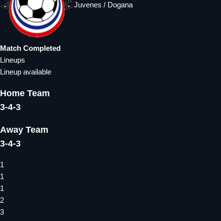
Juvenes / Dogana
Match Completed
Lineups
Lineup available
Home Team
3-4-3
Away Team
3-4-3
1
1
1
2
3