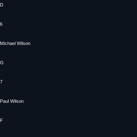
D
6
Michael Wilson
G
7
Paul Wilson
F