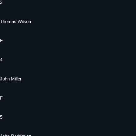
3
Thomas Wilson
F
4
John Miller
F
5