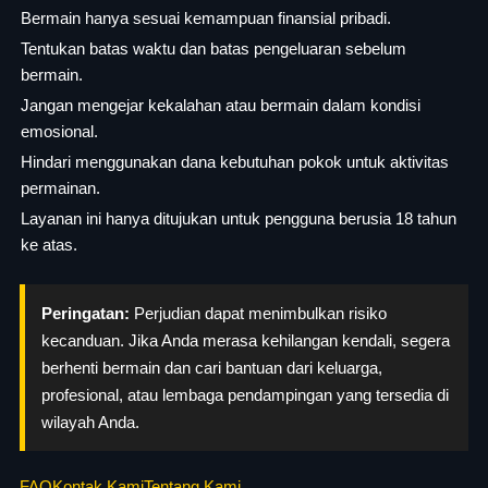
Bermain hanya sesuai kemampuan finansial pribadi.
Tentukan batas waktu dan batas pengeluaran sebelum
bermain.
Jangan mengejar kekalahan atau bermain dalam kondisi
emosional.
Hindari menggunakan dana kebutuhan pokok untuk aktivitas
permainan.
Layanan ini hanya ditujukan untuk pengguna berusia 18 tahun
ke atas.
Peringatan:
Perjudian dapat menimbulkan risiko
kecanduan. Jika Anda merasa kehilangan kendali, segera
berhenti bermain dan cari bantuan dari keluarga,
profesional, atau lembaga pendampingan yang tersedia di
wilayah Anda.
FAQ
Kontak Kami
Tentang Kami