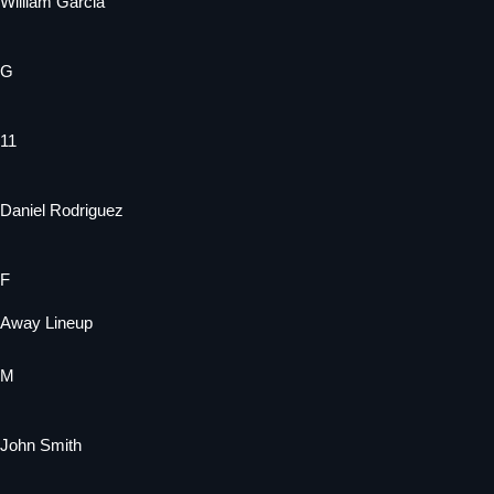
William Garcia
G
11
Daniel Rodriguez
F
Away Lineup
M
John Smith