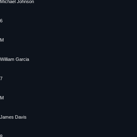
Michael Johnson
6
M
William Garcia
7
M
James Davis
8