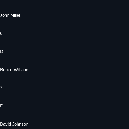
John Miller
6
D
Robert Williams
7
F
David Johnson