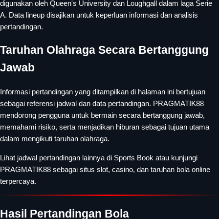
digunakan oleh Queen's University dan Loughgall dalam laga Serie
A. Data lineup disajikan untuk keperluan informasi dan analisis
pertandingan.
Taruhan Olahraga Secara Bertanggung
Jawab
Informasi pertandingan yang ditampilkan di halaman ini bertujuan
sebagai referensi jadwal dan data pertandingan. PRAGMATIK88
mendorong pengguna untuk bermain secara bertanggung jawab,
memahami risiko, serta menjadikan hiburan sebagai tujuan utama
dalam mengikuti taruhan olahraga.
Lihat jadwal pertandingan lainnya di
Sports Book
atau kunjungi
PRAGMATIK88
sebagai situs slot, casino, dan taruhan bola online
terpercaya.
Hasil Pertandingan Bola