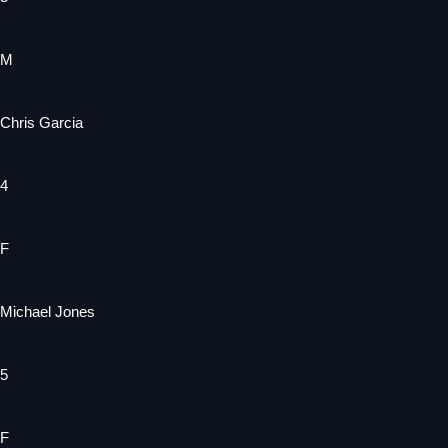
M
Chris Garcia
4
F
Michael Jones
5
F