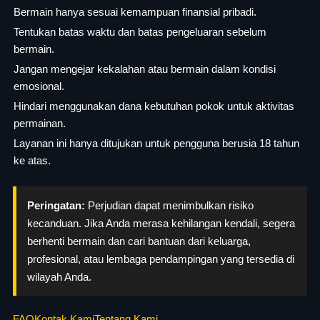
Bermain hanya sesuai kemampuan finansial pribadi.
Tentukan batas waktu dan batas pengeluaran sebelum
bermain.
Jangan mengejar kekalahan atau bermain dalam kondisi
emosional.
Hindari menggunakan dana kebutuhan pokok untuk aktivitas
permainan.
Layanan ini hanya ditujukan untuk pengguna berusia 18 tahun
ke atas.
Peringatan:
Perjudian dapat menimbulkan risiko
kecanduan. Jika Anda merasa kehilangan kendali, segera
berhenti bermain dan cari bantuan dari keluarga,
profesional, atau lembaga pendampingan yang tersedia di
wilayah Anda.
FAQ
Kontak Kami
Tentang Kami