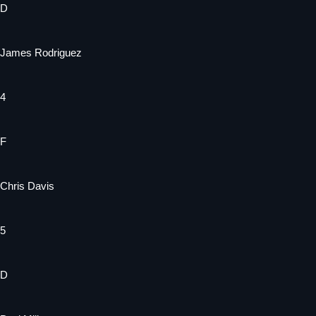
D
James Rodriguez
4
F
Chris Davis
5
D