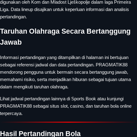
digunakan oleh Kom dan Mladost Lješkopolje dalam laga Primeira
Liga. Data lineup disajikan untuk keperluan informasi dan analisis
pertandingan.
Taruhan Olahraga Secara Bertanggung
Jawab
Informasi pertandingan yang ditampilkan di halaman ini bertujuan
sebagai referensi jadwal dan data pertandingan. PRAGMATIK88
mendorong pengguna untuk bermain secara bertanggung jawab,
memahami risiko, serta menjadikan hiburan sebagai tujuan utama
dalam mengikuti taruhan olahraga.
Lihat jadwal pertandingan lainnya di
Sports Book
atau kunjungi
PRAGMATIK88
sebagai situs slot, casino, dan taruhan bola online
terpercaya.
Hasil Pertandingan Bola