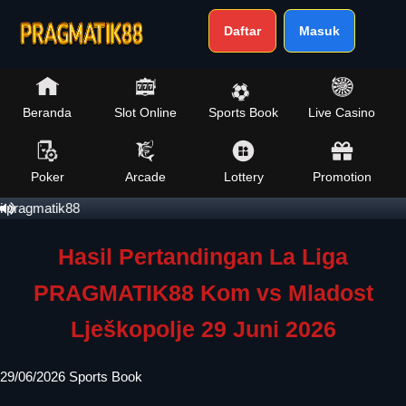
Daftar
Masuk
Beranda
Slot Online
Sports Book
Live Casino
Poker
Arcade
Lottery
Promotion
gmatik88
Hasil Pertandingan La Liga
PRAGMATIK88 Kom vs Mladost
Lješkopolje 29 Juni 2026
29/06/2026
Sports Book