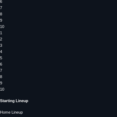
6
7
8
9
10
1
2
3
4
5
6
7
8
9
10
Starting Lineup
Home Lineup