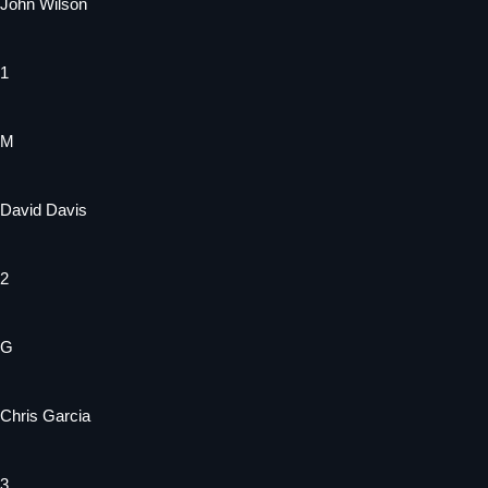
John Wilson
1
M
David Davis
2
G
Chris Garcia
3