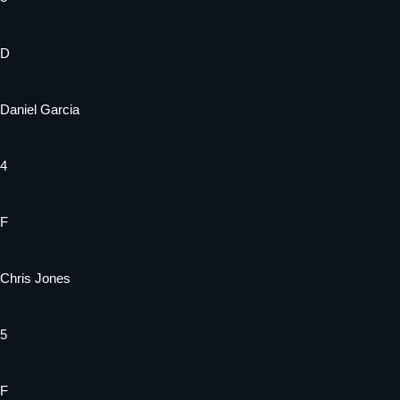
D
Daniel Garcia
4
F
Chris Jones
5
F