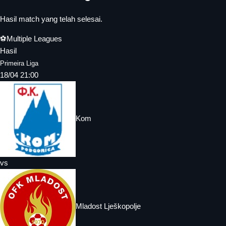
Hasil match yang telah selesai.
⚽
Multiple Leagues
Hasil
Primeira Liga
18/04 21:00
Kom
vs
Mladost Lješkopolje