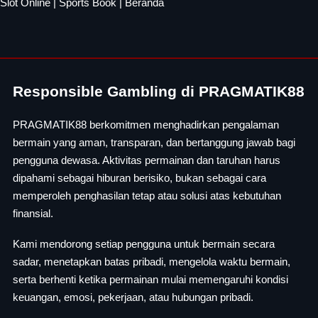
Slot Online
|
Sports Book
|
Beranda
Responsible Gambling di PRAGMATIK88
PRAGMATIK88 berkomitmen menghadirkan pengalaman
bermain yang aman, transparan, dan bertanggung jawab bagi
pengguna dewasa. Aktivitas permainan dan taruhan harus
dipahami sebagai hiburan berisiko, bukan sebagai cara
memperoleh penghasilan tetap atau solusi atas kebutuhan
finansial.
Kami mendorong setiap pengguna untuk bermain secara
sadar, menetapkan batas pribadi, mengelola waktu bermain,
serta berhenti ketika permainan mulai memengaruhi kondisi
keuangan, emosi, pekerjaan, atau hubungan pribadi.