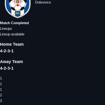
Dobrovice
Match Completed
Lineups
Lineup available
Home Team
4-2-3-1
Away Team
4-2-3-1
1
1
1
2
3