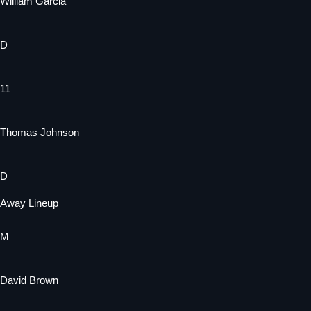
William Garcia
D
11
Thomas Johnson
D
Away Lineup
M
David Brown