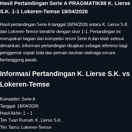
Hasil Pertandingan Serie A PRAGMATIK88 K. Lierse
S.K. 1-1 Lokeren-Temse 18/04/2026
Hasil pertandingan Serie A tanggal 18/04/2026 antara K. Lierse S.K.
dan Lokeren-Temse berakhir dengan skor 1-1. Pertandingan ini
merupakan bagian dari kompetisi resmi Serie A dan telah selesai
dimainkan. Informasi pertandingan disajikan sebagai referensi bagi
penggemar sepak bola dan pemain taruhan olahraga secara
bertanggung jawab.
Informasi Pertandingan K. Lierse S.K. vs
Lokeren-Temse
Kompetisi: Serie A
Tanggal: 18/04/2026
Hasil Akhir: 1 – 1
Tim Tuan Rumah: K. Lierse S.K.
Tim Tamu: Lokeren-Temse