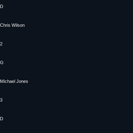
D
Chris Wilson
2
G
Michael Jones
3
D