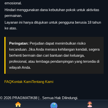
emosional.
Hindari menggunakan dana kebutuhan pokok untuk aktivitas
permainan.
Layanan ini hanya ditujukan untuk pengguna berusia 18 tahun
ke atas.
Peringatan:
Perjudian dapat menimbulkan risiko
kecanduan. Jika Anda merasa kehilangan kendali, segera
berhenti bermain dan cari bantuan dari keluarga,
profesional, atau lembaga pendampingan yang tersedia di
wilayah Anda.
FAQ
Kontak Kami
Tentang Kami
© 2026
PRAGMATIK88
| . Semua Hak Dilindungi.