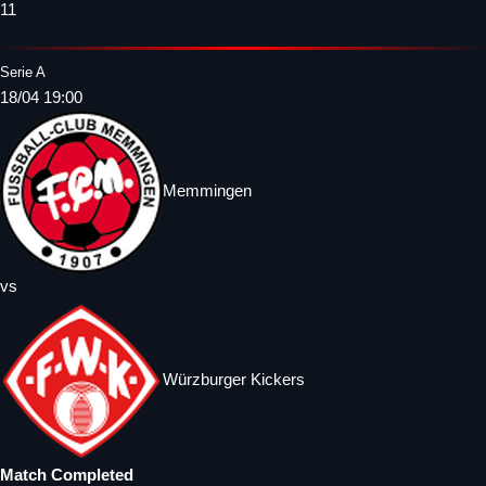
11
Serie A
18/04 19:00
Memmingen
vs
Würzburger Kickers
Match Completed