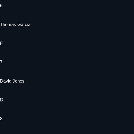
6
Thomas Garcia
F
7
David Jones
D
8