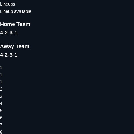
Lineups
Lineup available
Home Team
4-2-3-1
Away Team
4-2-3-1
1
1
1
2
3
4
5
6
7
8