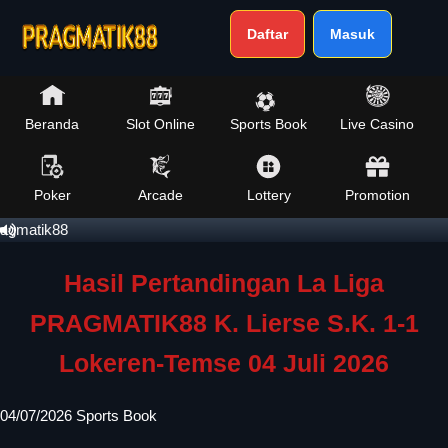
Daftar
Masuk
Beranda
Slot Online
Sports Book
Live Casino
Poker
Arcade
Lottery
Promotion
tik88
Hasil Pertandingan La Liga
PRAGMATIK88 K. Lierse S.K. 1-1
Lokeren-Temse 04 Juli 2026
04/07/2026
Sports Book