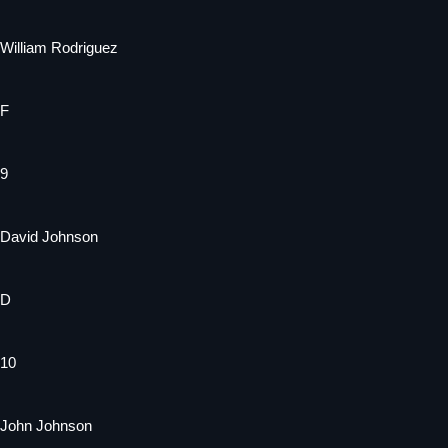
William Rodriguez
F
9
David Johnson
D
10
John Johnson