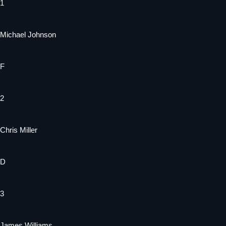
1
Michael Johnson
F
2
Chris Miller
D
3
James Williams