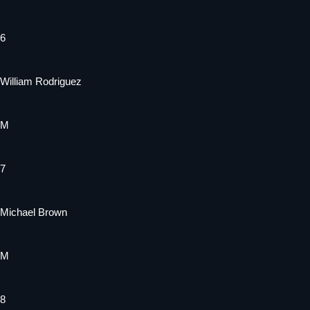
6
William Rodriguez
M
7
Michael Brown
M
8