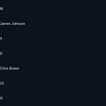
M
James Johnson
9
D
Chris Brown
10
G