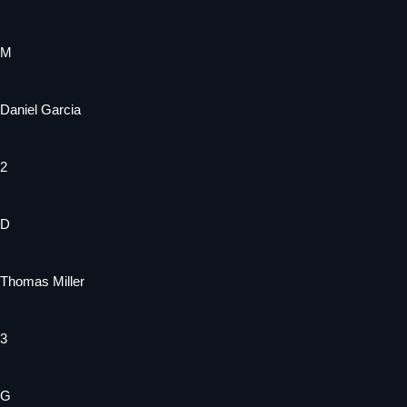
M
Daniel Garcia
2
D
Thomas Miller
3
G