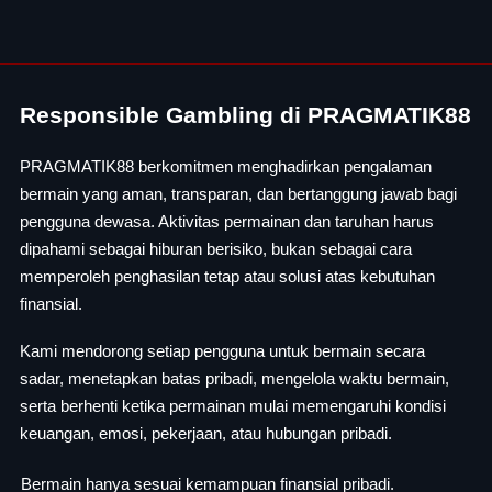
Responsible Gambling di PRAGMATIK88
PRAGMATIK88 berkomitmen menghadirkan pengalaman
bermain yang aman, transparan, dan bertanggung jawab bagi
pengguna dewasa. Aktivitas permainan dan taruhan harus
dipahami sebagai hiburan berisiko, bukan sebagai cara
memperoleh penghasilan tetap atau solusi atas kebutuhan
finansial.
Kami mendorong setiap pengguna untuk bermain secara
sadar, menetapkan batas pribadi, mengelola waktu bermain,
serta berhenti ketika permainan mulai memengaruhi kondisi
keuangan, emosi, pekerjaan, atau hubungan pribadi.
Bermain hanya sesuai kemampuan finansial pribadi.