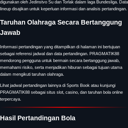
digunakan oleh Jedinstvo Su dan Torlak dalam laga Bundesliga. Data
lineup disajikan untuk keperluan informasi dan analisis pertandingan.
Taruhan Olahraga Secara Bertanggung
Jawab
Informasi pertandingan yang ditampilkan di halaman ini bertujuan
sebagai referensi jadwal dan data pertandingan. PRAGMATIK88
mendorong pengguna untuk bermain secara bertanggung jawab,
memahami risiko, serta menjadikan hiburan sebagai tujuan utama
dalam mengikuti taruhan olahraga.
Lihat jadwal pertandingan lainnya di
Sports Book
atau kunjungi
PRAGMATIK88
sebagai situs slot, casino, dan taruhan bola online
terpercaya.
Hasil Pertandingan Bola