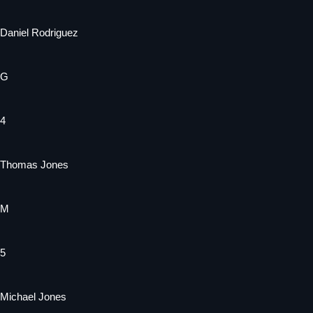
Daniel Rodriguez
G
4
Thomas Jones
M
5
Michael Jones