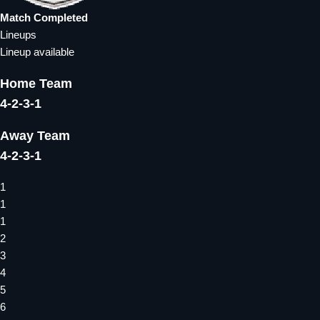
Match Completed
Lineups
Lineup available
Home Team
4-2-3-1
Away Team
4-2-3-1
1
1
1
2
3
4
5
6