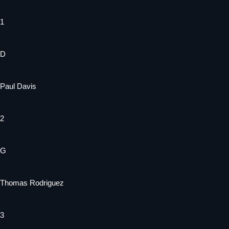
1
D
Paul Davis
2
G
Thomas Rodriguez
3