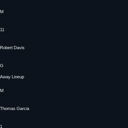
M
11
Robert Davis
G
Away Lineup
M
Thomas Garcia
1