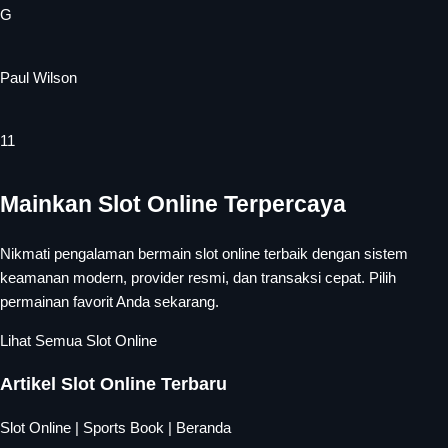
G
Paul Wilson
11
Mainkan Slot Online Terpercaya
Nikmati pengalaman bermain slot online terbaik dengan sistem
keamanan modern, provider resmi, dan transaksi cepat. Pilih
permainan favorit Anda sekarang.
Lihat Semua Slot Online
Artikel Slot Online Terbaru
Slot Online
|
Sports Book
|
Beranda