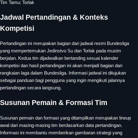
Tim Tamu: Torlak
Jadwal Pertandingan & Konteks
Kompetisi
Pertandingan ini merupakan bagian dari jadwal resmi Bundesliga
yang mempertemukan Jedinstvo Su dan Torlak pada musim
berjalan. Kedua tim dijadwalkan bertanding sesuai kalender
kompetisi dan hasil pertandingan ini akan menjadi bagian dari
rangkaian laga dalam Bundesliga. Informasi jadwal ini ditujukan
sebagai panduan bagi pengguna yang ingin mengikuti jalannya
pertandingan secara langsung.
Susunan Pemain & Formasi Tim
Susunan pemain dan formasi yang ditampilkan merupakan lineup
awal dari masing-masing tim berdasarkan data pertandingan.
Informasi ini membantu memberikan gambaran strategi yang