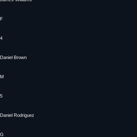
F
4
Daniel Brown
M
5
Daniel Rodriguez
G