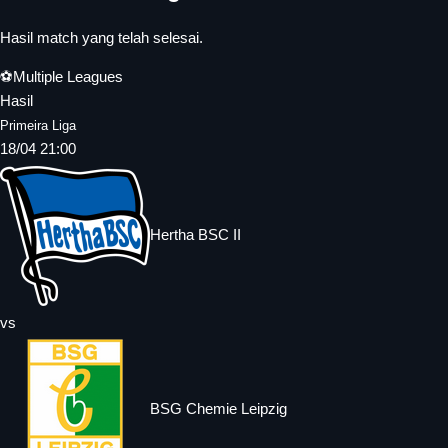
Hasil match yang telah selesai.
⚽
Multiple Leagues
Hasil
Primeira Liga
18/04 21:00
Hertha BSC II
vs
BSG Chemie Leipzig