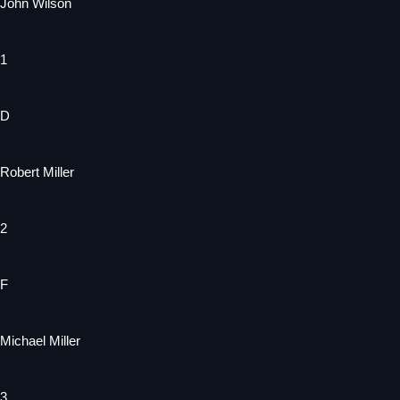
John Wilson
1
D
Robert Miller
2
F
Michael Miller
3