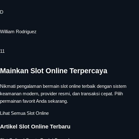
D
William Rodriguez
11
Mainkan Slot Online Terpercaya
Nikmati pengalaman bermain slot online terbaik dengan sistem
keamanan modern, provider resmi, dan transaksi cepat. Pilih
permainan favorit Anda sekarang.
Lihat Semua Slot Online
Artikel Slot Online Terbaru