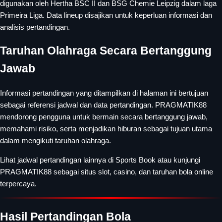
digunakan oleh Hertha BSC II dan BSG Chemie Leipzig dalam laga
Primeira Liga. Data lineup disajikan untuk keperluan informasi dan
analisis pertandingan.
Taruhan Olahraga Secara Bertanggung
Jawab
Informasi pertandingan yang ditampilkan di halaman ini bertujuan
sebagai referensi jadwal dan data pertandingan. PRAGMATIK88
mendorong pengguna untuk bermain secara bertanggung jawab,
memahami risiko, serta menjadikan hiburan sebagai tujuan utama
dalam mengikuti taruhan olahraga.
Lihat jadwal pertandingan lainnya di
Sports Book
atau kunjungi
PRAGMATIK88
sebagai situs slot, casino, dan taruhan bola online
terpercaya.
Hasil Pertandingan Bola