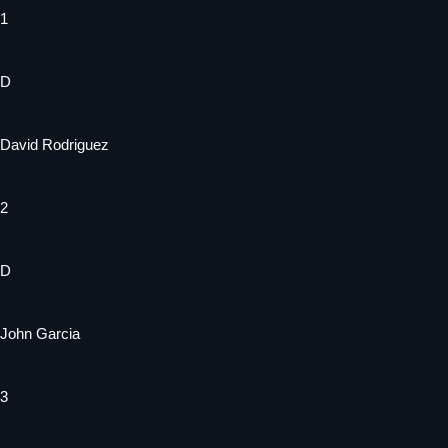
1
D
David Rodriguez
2
D
John Garcia
3