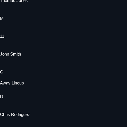
Thomas Jones
M
11
John Smith
G
Away Lineup
D
Chris Rodriguez