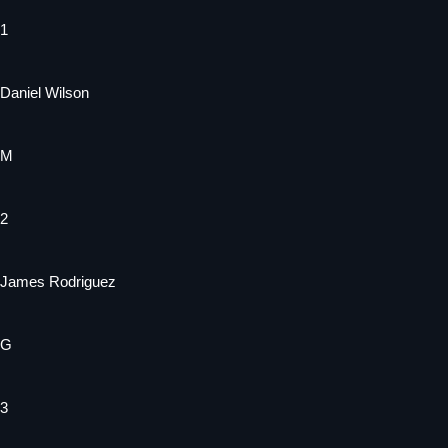
1
Daniel Wilson
M
2
James Rodriguez
G
3