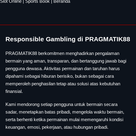
Slot Online
|
Sports Book
|
Beranda
Responsible Gambling di PRAGMATIK88
PRAGMATIK88 berkomitmen menghadirkan pengalaman
bermain yang aman, transparan, dan bertanggung jawab bagi
pengguna dewasa. Aktivitas permainan dan taruhan harus
dipahami sebagai hiburan berisiko, bukan sebagai cara
memperoleh penghasilan tetap atau solusi atas kebutuhan
finansial.
Kami mendorong setiap pengguna untuk bermain secara
sadar, menetapkan batas pribadi, mengelola waktu bermain,
serta berhenti ketika permainan mulai memengaruhi kondisi
keuangan, emosi, pekerjaan, atau hubungan pribadi.