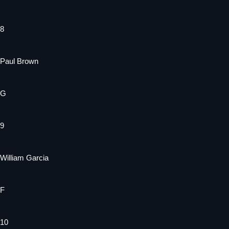
8
Paul Brown
G
9
William Garcia
F
10