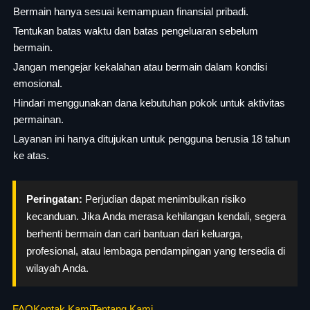
Bermain hanya sesuai kemampuan finansial pribadi.
Tentukan batas waktu dan batas pengeluaran sebelum
bermain.
Jangan mengejar kekalahan atau bermain dalam kondisi
emosional.
Hindari menggunakan dana kebutuhan pokok untuk aktivitas
permainan.
Layanan ini hanya ditujukan untuk pengguna berusia 18 tahun
ke atas.
Peringatan:
Perjudian dapat menimbulkan risiko
kecanduan. Jika Anda merasa kehilangan kendali, segera
berhenti bermain dan cari bantuan dari keluarga,
profesional, atau lembaga pendampingan yang tersedia di
wilayah Anda.
FAQ
Kontak Kami
Tentang Kami