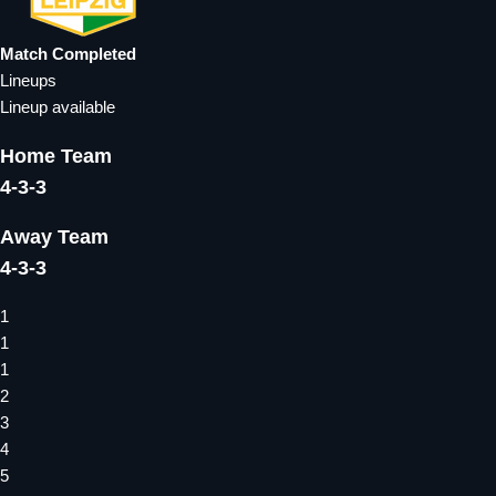
Match Completed
Lineups
Lineup available
Home Team
4-3-3
Away Team
4-3-3
1
1
1
2
3
4
5