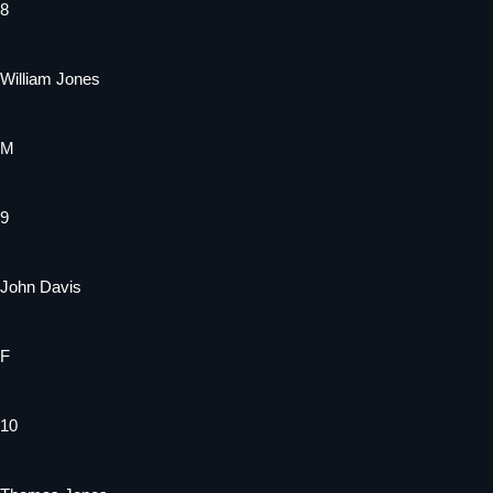
8
William Jones
M
9
John Davis
F
10