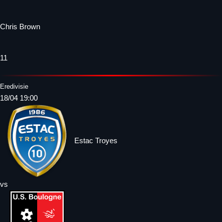
Chris Brown
11
Eredivisie
18/04 19:00
Estac Troyes
vs