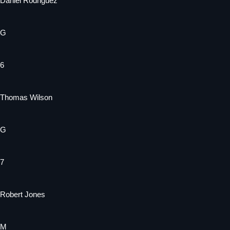
Daniel Rodriguez
G
6
Thomas Wilson
G
7
Robert Jones
M