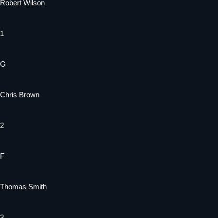
Robert Wilson
1
G
Chris Brown
2
F
Thomas Smith
3