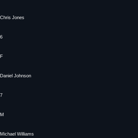
Chris Jones
6
F
Daniel Johnson
7
M
Michael Williams