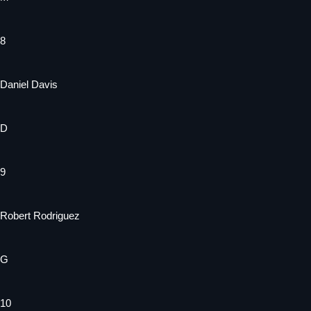
8
Daniel Davis
D
9
Robert Rodriguez
G
10