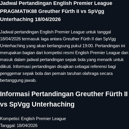
Jadwal Pertandingan English Premier League
PRAGMATIK88 Greuther Fürth II vs SpVgg
Unterhaching 18/04/2026
Jadwal pertandingan English Premier League untuk tanggal
18/04/2026 termasuk laga antara Greuther Fürth II dan SpVgg
Unterhaching yang akan berlangsung pukul 19:00. Pertandingan ini
merupakan bagian dari kompetisi resmi English Premier League dan
masuk dalam jadwal pertandingan sepak bola yang menarik untuk
diikuti. Informasi pertandingan disajikan sebagai referensi bagi
penggemar sepak bola dan pemain taruhan olahraga secara
bertanggung jawab.
Informasi Pertandingan Greuther Fürth II
vs SpVgg Unterhaching
Kompetisi: English Premier League
Tanggal: 18/04/2026