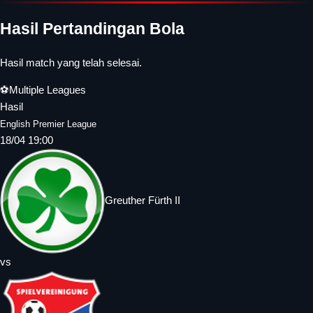
Hasil Pertandingan Bola
Hasil match yang telah selesai.
⚽
Multiple Leagues
Hasil
English Premier League
18/04 19:00
Greuther Fürth II
vs