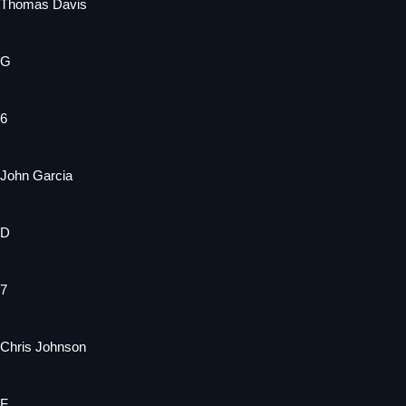
Thomas Davis
G
6
John Garcia
D
7
Chris Johnson
F