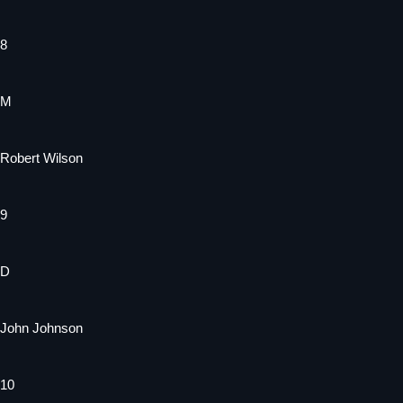
8
M
Robert Wilson
9
D
John Johnson
10