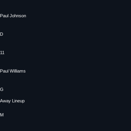
Paul Johnson
D
11
Paul Williams
G
Away Lineup
M