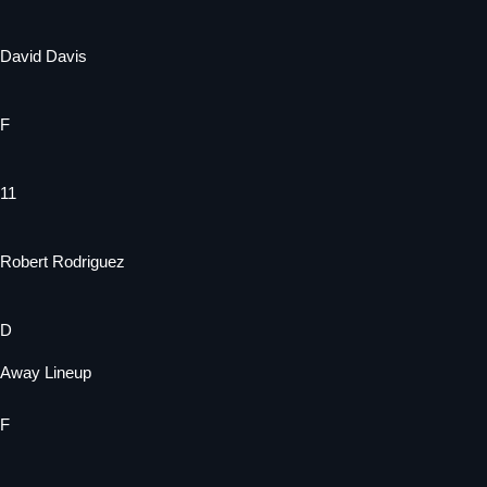
David Davis
F
11
Robert Rodriguez
D
Away Lineup
F