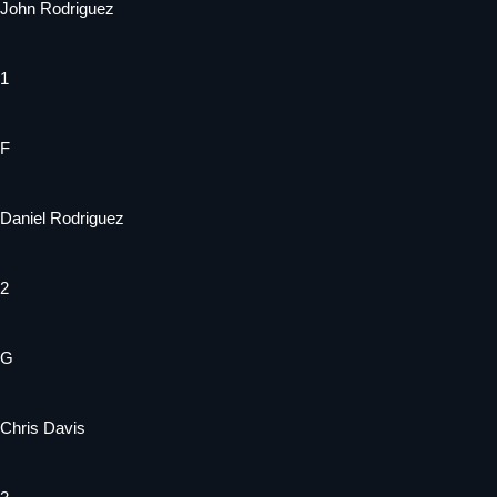
John Rodriguez
1
F
Daniel Rodriguez
2
G
Chris Davis