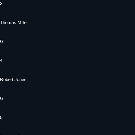
3
Thomas Miller
G
4
Robert Jones
G
5