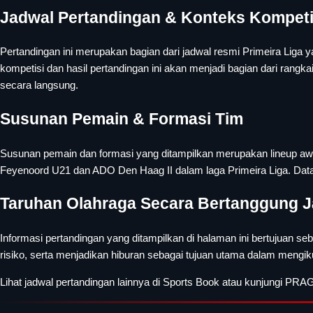
Jadwal Pertandingan & Konteks Kompeti
Pertandingan ini merupakan bagian dari jadwal resmi Primeira Lig
kompetisi dan hasil pertandingan ini akan menjadi bagian dari rangka
secara langsung.
Susunan Pemain & Formasi Tim
Susunan pemain dan formasi yang ditampilkan merupakan lineup awa
Feyenoord U21 dan ADO Den Haag II dalam laga Primeira Liga. Data l
Taruhan Olahraga Secara Bertanggung 
Informasi pertandingan yang ditampilkan di halaman ini bertujuan
risiko, serta menjadikan hiburan sebagai tujuan utama dalam mengiku
Lihat jadwal pertandingan lainnya di
Sports Book
atau kunjungi
PRAG