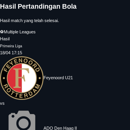
Hasil Pertandingan Bola
Hasil match yang telah selesai.
⚽
Multiple Leagues
Hasil
Primeira Liga
18/04 17:15
Feyenoord U21
vs
ADO Den Haag II