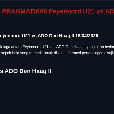
ga PRAGMATIK88 Feyenoord U21 vs ADO
eyenoord U21 vs ADO Den Haag II 18/04/2026
uk laga antara Feyenoord U21 dan ADO Den Haag II yang akan berlan
sepak bola yang menarik untuk diikuti. Informasi pertandingan disa
vs ADO Den Haag II