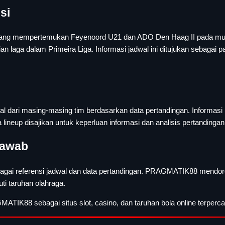
si
a yang mempertemukan Feyenoord U21 dan ADO Den Haag II pada musi
ian laga dalam Primeira Liga. Informasi jadwal ini ditujukan sebagai
l dari masing-masing tim berdasarkan data pertandingan. Informas
ineup disajikan untuk keperluan informasi dan analisis pertandingan
Jawab
 sebagai referensi jadwal dan data pertandingan. PRAGMATIK88 men
ti taruhan olahraga.
MATIK88
sebagai situs slot, casino, dan taruhan bola online terperc