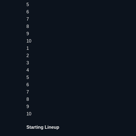
5
6
7
8
9
10
1
2
3
4
5
6
7
8
9
10
Starting Lineup