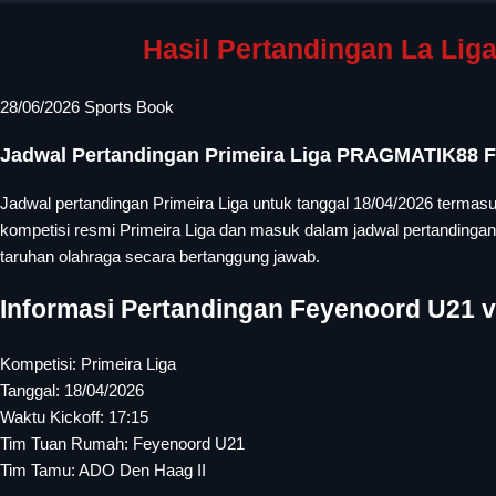
Hasil Pertandingan La Li
28/06/2026
Sports Book
Jadwal Pertandingan Primeira Liga PRAGMATIK88 F
Jadwal pertandingan Primeira Liga untuk tanggal 18/04/2026 termas
kompetisi resmi Primeira Liga dan masuk dalam jadwal pertandingan 
taruhan olahraga secara bertanggung jawab.
Informasi Pertandingan Feyenoord U21 
Kompetisi: Primeira Liga
Tanggal: 18/04/2026
Waktu Kickoff: 17:15
Tim Tuan Rumah: Feyenoord U21
Tim Tamu: ADO Den Haag II