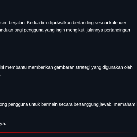
m berjalan. Kedua tim dijadwalkan bertanding sesuai kalender
 panduan bagi pengguna yang ingin mengikuti jalannya pertandingan
i ini membantu memberikan gambaran strategi yang digunakan oleh
.
dorong pengguna untuk bermain secara bertanggung jawab, memahami
aya.